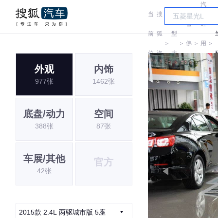
汽
当
搜
车
雪
通
前
狐
型
＞
＞
佛
＞
用
＞
位
汽
大
兰
雪
外观
内饰
置:
车
全
977张
1462张
佛
兰
底盘/动力
空间
388张
87张
车展/其他
官方
42张
2015款 2.4L 两驱城市版 5座