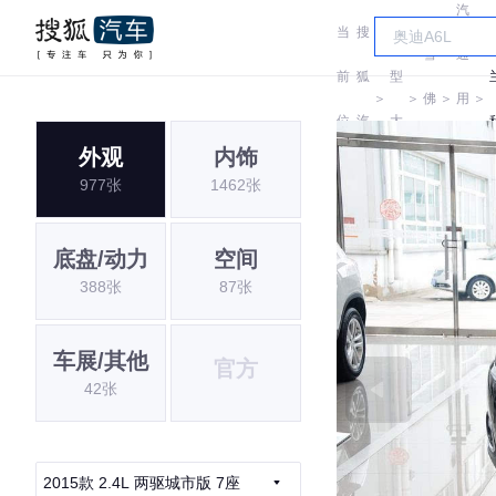
汽
当
搜
车
雪
通
前
狐
型
＞
＞
佛
＞
用
＞
位
汽
大
兰
雪
外观
内饰
置:
车
全
977张
1462张
佛
兰
底盘/动力
空间
388张
87张
车展/其他
官方
42张
2015款 2.4L 两驱城市版 7座