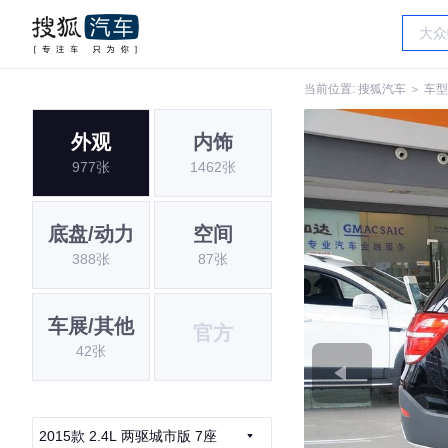
当前位置:
搜狐汽车
＞
车型
外观
内饰
977张
1462张
底盘/动力
空间
388张
87张
车展/其他
官方
42张
2015款 2.4L 两驱城市版 7座