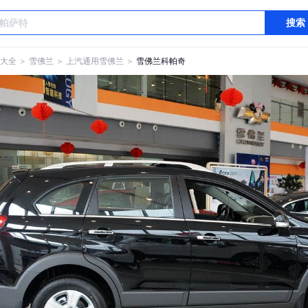
搜索
大全
＞
雪佛兰
＞
上汽通用雪佛兰
＞
雪佛兰科帕奇