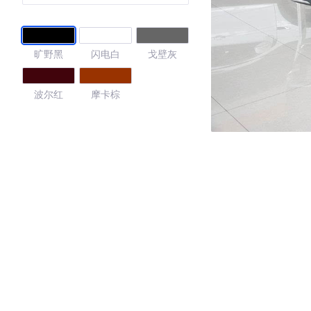
旷野黑
闪电白
戈壁灰
波尔红
摩卡棕
4.25
·外观表现一般，低于92%同级车
·内饰表现一般，低于92%同级车
·空间表现较为优秀，优于53%同级车