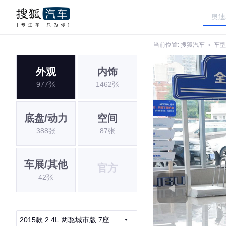
当前位置:
搜狐汽车
＞
车型
外观
内饰
977张
1462张
底盘/动力
空间
388张
87张
车展/其他
官方
42张
2015款 2.4L 两驱城市版 7座