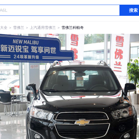
搜索
大全
＞
雪佛兰
＞
上汽通用雪佛兰
＞
雪佛兰科帕奇