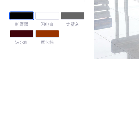
旷野黑
闪电白
戈壁灰
波尔红
摩卡棕
4.25
·外观表现一般，低于92%同级车
·内饰表现一般，低于92%同级车
·空间表现较为优秀，优于53%同级车