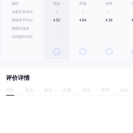
项目
综合
外观
内饰
当前车系评分
-
-
-
同级车平均分
4.52
4.64
4.26
同级车排名
-
-
-
与同级车对比
-
-
-
评价详情
综合
优点
缺点
外观
内饰
空间
动力