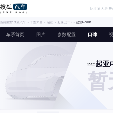
当前位置:
搜狐汽车
＞
车型大全
＞
起亚
＞
起亚(进口)
＞
起亚Ronda
车系首页
图片
参数配置
口碑
起亚R
暂