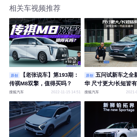
相关车视频推荐
02:14
【老张说车】第193期：
五问试新车之全
原创
原创
传祺M8双擎，值得买吗？
华 尺寸更大/长短皆
搜狐汽车
2022-11-15 14:51
搜狐汽车
2021-