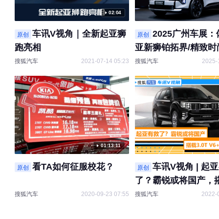
02:04
车讯V视角｜全新起亚狮
2025广州车展
原创
原创
跑亮相
亚新狮铂拓界/精致时
相承
搜狐汽车
2021-07-14 05:23
搜狐汽车
2025-
01:13:11
看TA如何征服校花？
车讯V视角 | 起
原创
原创
了？霸锐或将国产，搭
V6+8AT
搜狐汽车
2020-09-23 07:55
搜狐汽车
2022-