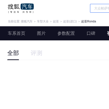
当前位置:
搜狐汽车
＞
车型大全
＞
起亚
＞
起亚(进口)
＞
起亚Ronda
车系首页
图片
参数配置
口碑
全部
评测