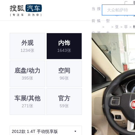
广
当
搜
车
菲
汽
前
狐
型
＞
＞
亚
＞
菲
＞
位
汽
大
特
亚
外观
内饰
置:
车
全
1234张
1643张
特
底盘/动力
空间
395张
96张
车展/其他
官方
271张
59张
2012款 1.4T 手动悦享版