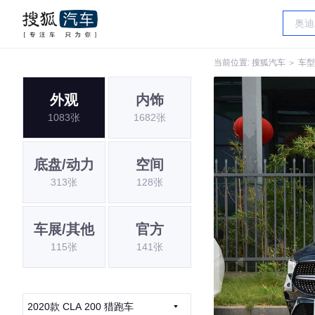
当前位置:
搜狐汽车
＞
车型
外观
内饰
1083张
1682张
底盘/动力
空间
313张
128张
车展/其他
官方
115张
141张
2020款 CLA 200 猎跑车