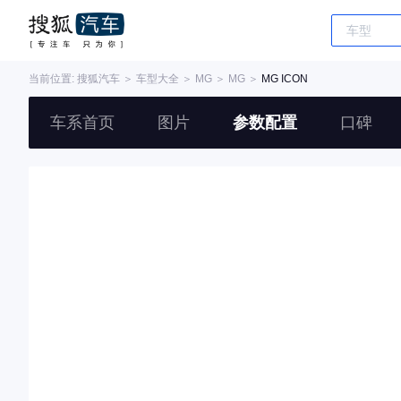
当前位置:
搜狐汽车
＞
车型大全
＞
MG
＞
MG
＞
MG ICON
车系首页
图片
参数配置
口碑