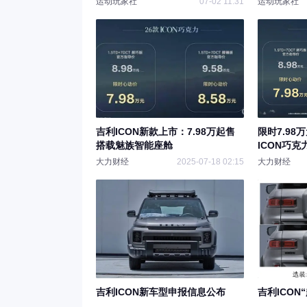
运动玩家社
07-02 11:31
运动玩家社
吉利ICON新款上市：7.98万起售
限时7.9
搭载魅族智能座舱
ICON巧克
大力财经
2025-07-18 02:15
大力财经
吉利ICON新车型申报信息公布
吉利ICON