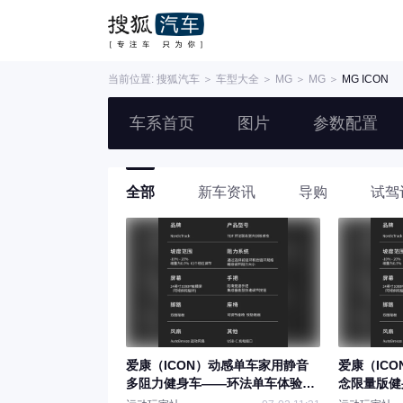
当前位置:
搜狐汽车
＞
车型大全
＞
MG
＞
MG
＞
MG ICON
车系首页
图片
参数配置
全部
新车资讯
导购
试驾
爱康（ICON）动感单车家用静音
爱康（IC
多阻力健身车——环法单车体验评
念限量版健
测与对比解析
对比分析