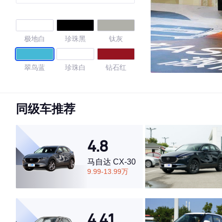
极地白
珍珠黑
钛灰
翠鸟蓝
珍珠白
钻石红
4.7
同级车推荐
·外观表现较为优秀，优于65%同级车
4.8
·内饰表现一般，低于75%同级车
·空间表现一般，低于75%同级车
马自达 CX-30
9.99-13.99万
4.41