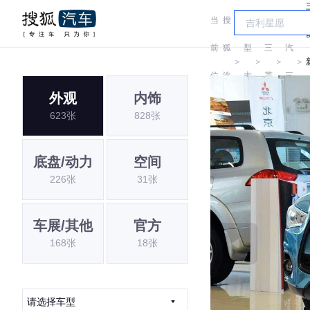
当
搜
车
广
前
狐
型
三
汽
＞
＞
＞
＞
位
汽
大
菱
三
外观
内饰
置:
车
全
菱
623张
828张
底盘/动力
空间
226张
31张
车展/其他
官方
168张
18张
请选择车型