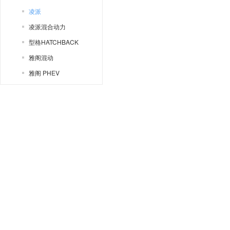
凌派
凌派混合动力
型格HATCHBACK
雅阁混动
雅阁 PHEV
歌诗图
e:NP2 极湃2
ZR-V 致在
e:NP1 极湃1
ZR-V 致在 混动
奥德赛
本田(进口)
思域两厢
AC-X
Brio