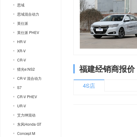
思域
思域混合动力
英仕派
英仕派 PHEV
HR-V
XR-V
CR-V
福建经销商报价
猎光e:NS2
CR-V 混合动力
4S店
S7
CR-V PHEV
UR-V
艾力绅混动
东风Honda GT
Concept M