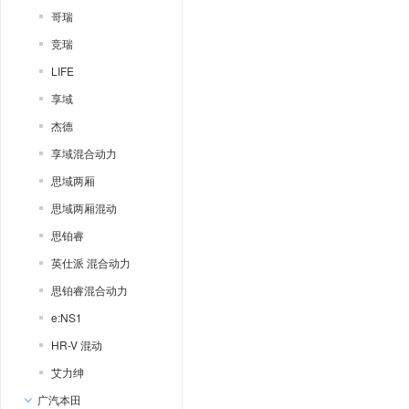
哥瑞
竞瑞
LIFE
享域
杰德
享域混合动力
思域两厢
思域两厢混动
思铂睿
英仕派 混合动力
思铂睿混合动力
e:NS1
HR-V 混动
艾力绅
广汽本田