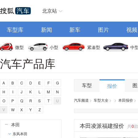
奥迪
AITO
北京站
埃安
车型库
阿维塔
新闻
新车
图片
视频
奥迪AUDI
阿斯顿马丁
微型
小型
紧凑型
中
阿尔法罗密欧
汽车产品库
埃尚
安凯客车
A
B
C
D
E
F
G
车型
图
报价
B
H
I
J
K
L
M
N
比亚迪
汽车频道
>
车型大全
>
>
本田报价
>
O
P
Q
R
S
T
U
奔驰
V
W
X
Y
Z
宝马
本田
本田凌派福建报价
共
0
东风本田