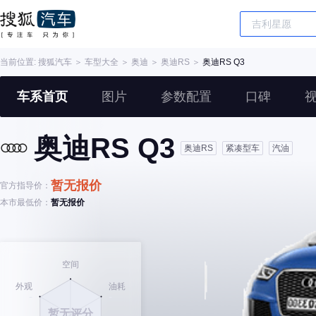
当前位置:
搜狐汽车
＞
车型大全
＞
奥迪
＞
奥迪RS
＞
奥迪RS Q3
车系首页
图片
参数配置
口碑
奥迪RS Q3
奥迪RS
紧凑型车
汽油
暂无报价
官方指导价：
本市最低价：
暂无报价