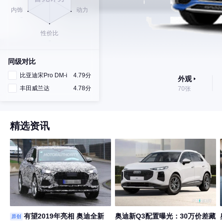
同级对比
比亚迪宋Pro DM-i
4.79分
外观
丰田威兰达
4.78分
70张
精选资讯
有望2019年亮相 奥迪全新
奥迪新Q3配置曝光：30万价差藏
原创