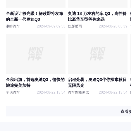
全新设计够亮眼！解读即将发布
奥迪 18 万左右的车 Q3，高性价
的全新一代奥迪Q3
比豪华车型等你来选
潮畔汽车
2024-09-09 09:53
幻影馨雨
2024-08-28 03:39
金秋出游，首选奥迪Q3，愉快的
启程处暑，奥迪Q3伴你探索秋日
旅途完美加持
无限风光
车说汽车
2024-08-22 13:54
汽车性能测试
2024-08-22 13:54
查看