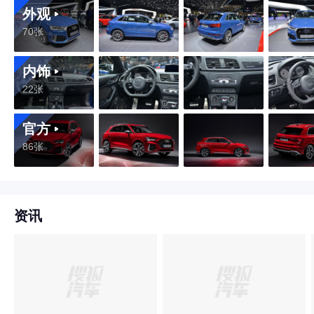
外观
70张
内饰
22张
官方
86张
资讯