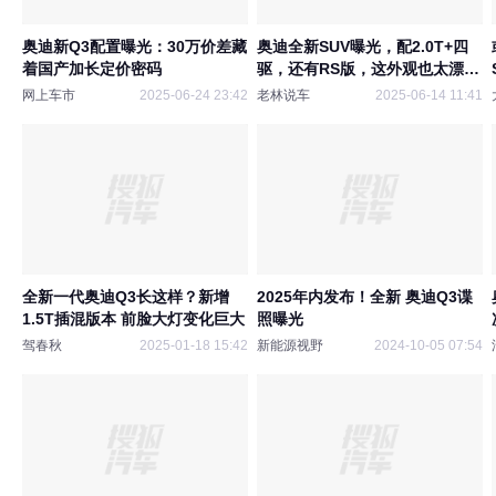
奥迪新Q3配置曝光：30万价差藏
奥迪全新SUV曝光，配2.0T+四
着国产加长定价密码
驱，还有RS版，这外观也太漂亮
了吧？
网上车市
2025-06-24 23:42
老林说车
2025-06-14 11:41
全新一代奥迪Q3长这样？新增
2025年内发布！全新 奥迪Q3谍
1.5T插混版本 前脸大灯变化巨大
照曝光
驾春秋
2025-01-18 15:42
新能源视野
2024-10-05 07:54