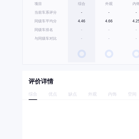
项目
综合
外观
内
当前车系评分
-
-
-
同级车平均分
4.46
4.66
4.2
同级车排名
-
-
-
与同级车对比
-
-
-
评价详情
综合
优点
缺点
外观
内饰
空间