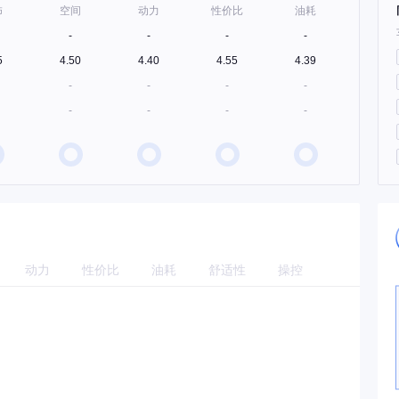
饰
空间
动力
性价比
油耗
-
-
-
-
5
4.50
4.40
4.55
4.39
-
-
-
-
-
-
-
-
动力
性价比
油耗
舒适性
操控