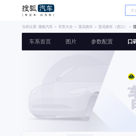
当前位置:
搜狐汽车
＞
车型大全
＞
莲花跑车
＞
莲花跑车（进口）
＞
莲
车系首页
图片
参数配置
口