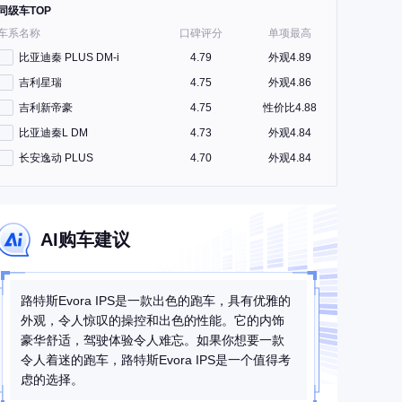
同级车TOP
车系名称
口碑评分
单项最高
比亚迪秦 PLUS DM-i
4.79
外观4.89
吉利星瑞
4.75
外观4.86
吉利新帝豪
4.75
性价比4.88
比亚迪秦L DM
4.73
外观4.84
长安逸动 PLUS
4.70
外观4.84
AI购车建议
路特斯Evora IPS是一款出色的跑车，具有优雅的
外观，令人惊叹的操控和出色的性能。它的内饰
豪华舒适，驾驶体验令人难忘。如果你想要一款
令人着迷的跑车，路特斯Evora IPS是一个值得考
虑的选择。