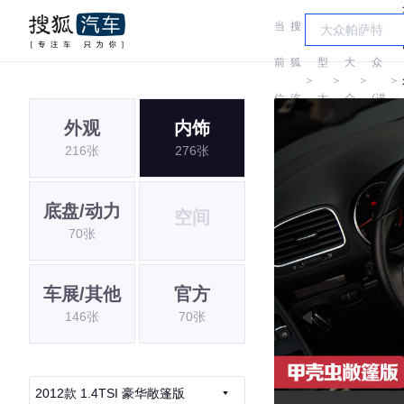
当
搜
车
大
前
狐
型
大
众
＞
＞
＞
＞
位
汽
大
众
(进
外观
内饰
置:
车
全
口)
216张
276张
底盘/动力
空间
70张
车展/其他
官方
146张
70张
2012款 1.4TSI 豪华敞篷版