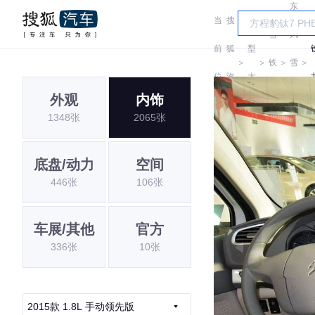
东
当
搜
车
雪
风
前
狐
型
＞
＞
铁
＞
雪
＞
位
汽
大
龙
铁
外观
内饰
置:
车
全
1348张
2065张
龙
底盘/动力
空间
446张
106张
车展/其他
官方
336张
10张
2015款 1.8L 手动领先版