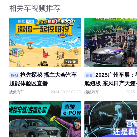
相关车视频推荐
59:59
抢先探秘 播主大会汽车
2025广州车展
原创
原创
超能体验区直播
舱短板 东风日产天籁
舱静态体验
搜狐汽车
2024-09-22 02:28
搜狐汽车
2025-