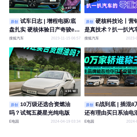
07:03
试车日志 | 增程电驱/底
硬核科技论丨营
原创
原创
盘扎实 硬核体验日产奇骏e-
是真技术？扒一扒汽
POWER
重力座椅
搜狐汽车
2023-11-15 06:57
搜狐汽车
2023-
01:50
10万级还选合资燃油
E战到底 | 插混
原创
原创
吗？试驾五菱星光纯电版
还有理由买日系油电
E电园
2024-04-19 03:34
E电园
2024-