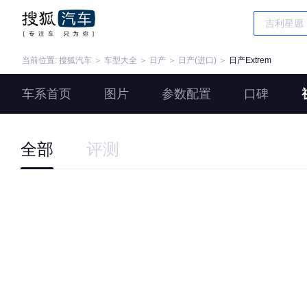
当前位置:
搜狐汽车
＞
车型大全
＞
日产
＞
日产(进口)
＞
日产Extrem
车系首页
图片
参数配置
口碑
全部
评测