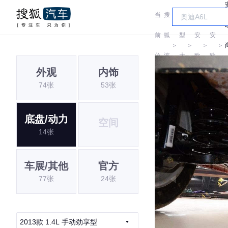
当
搜
车
长
长
前
狐
型
安
安
＞
＞
＞
＞
位
汽
大
欧
欧
外观
内饰
置:
车
全
尚
尚
74张
53张
底盘/动力
空间
14张
车展/其他
官方
77张
24张
2013款 1.4L 手动劲享型