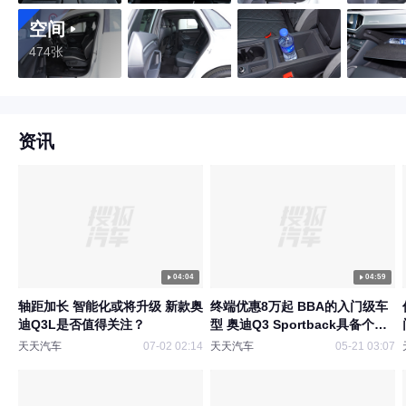
空间
474张
资讯
04:04
04:59
轴距加长 智能化或将升级 新款奥
终端优惠8万起 BBA的入门级车
迪Q3L是否值得关注？
型 奥迪Q3 Sportback具备个性
化？
天天汽车
07-02 02:14
天天汽车
05-21 03:07