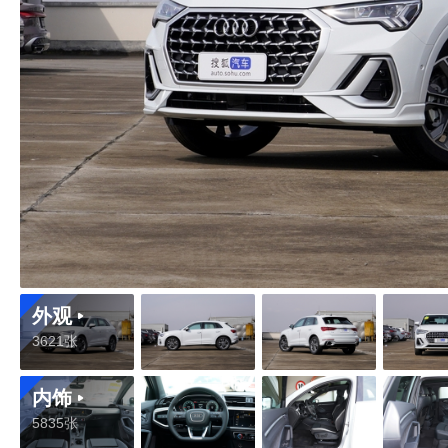
外观
3621张
内饰
5835张