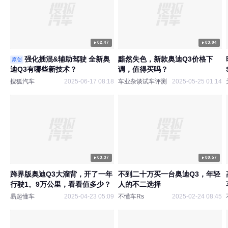
02:47
03:04
强化插混&辅助驾驶 全新奥
黯然失色，新款奥迪Q3价格下
原创
迪Q3有哪些新技术？
调，值得买吗？
搜狐汽车
2025-06-17 08:18
车业杂谈试车评测
2025-05-25 01:14
03:37
00:57
跨界版奥迪Q3大溜背，开了一年
不到二十万买一台奥迪Q3，年轻
行驶1。9万公里，看看值多少？
人的不二选择
易起懂车
2025-04-23 05:09
不懂车Rs
2025-02-24 08:45