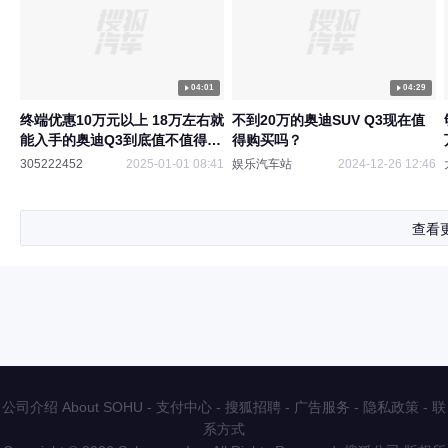
04:01
04:29
终端优惠10万元以上 18万左右就
不到20万的奥迪SUV Q3现在值
能入手的奥迪Q3到底值不值得
得购买吗？
选？
305222452
2025-01-01 08:41
娱乐汽车站
2024-12-26 12:46
查看
公司介绍 About SOHU
-
支付中心
-
搜狐招聘
-
广告服务
-
隐私政策
-
联
系方式