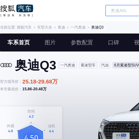
当前位置:
搜狐汽车
＞
车型大全
＞
奥迪
＞
一汽奥迪
＞
奥迪Q3
车系首页
图片
参数配置
口碑
奥迪Q3
一汽奥迪
紧凑型车
汽油
6月紧凑型SU
25.18-29.68万
官方指导价：
本市最低价：
15.86-20.48万