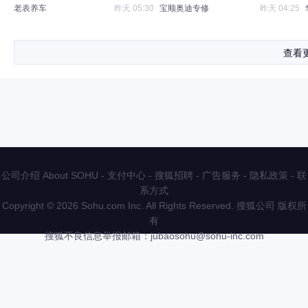
老表养车
昨天 05:30
宝顺奥迪专修
昨天 04:25
查看
公司介绍 About SOHU
-
支付中心
-
搜狐招聘
-
广告服务
-
隐私政策
-
联
系方式
Copyright
©
2026 Sohu.com Inc. All Rights Reserved. 搜狐公司
版权所
有
搜狐不良信息举报邮箱：
jubaosohu@sohu-inc.com