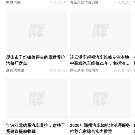
中晟汽修
今天 03:44
青岛惠普汽修888
今天 02:07
昆山市千灯镇值得去的底盘养护
连云港车得福汽车维修专注本地
汽修厂盘点
中高端汽车维修21年，免拆治理
烧机油、精修发动机漏油，原厂
鑫伟洁汽修
昨天 07:50
连云港车得福汽车
昨天 07:34
工艺施工，报价透明无套路
宁波江北德系汽车养护，这些干
2026年郑州汽车烧机油治理服务
货建议提前收藏
推荐几家综合实力推荐