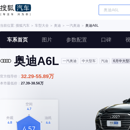
当前位置:
搜狐汽车
＞
车型大全
＞
奥迪
＞
一汽奥迪
＞
奥迪A6L
车系首页
图片
参数配置
口碑
奥迪A6L
一汽奥迪
中大型车
汽油
6月中大型
32.29-55.89万
官方指导价：
本市最低价：
27.39-38.56万