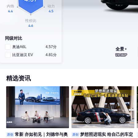
同级对比
奥迪A6L
4.57分
全景
比亚迪汉 EV
4.81分
精选资讯
常新 亦如初见｜刘德华与奥
梦想照进现实 给自己的车定
原创
原创