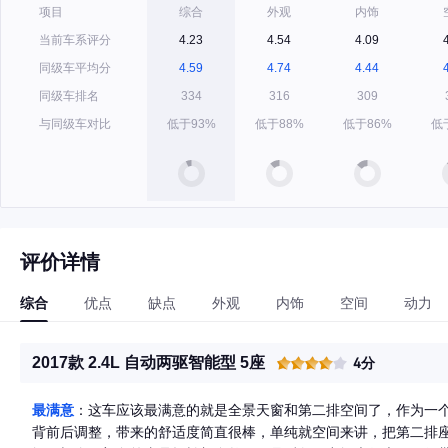
项目
综合
外观
内饰
当前车系评分
4.23
4.54
4.09
同级车平均分
4.59
4.74
4.44
同级车排名
334
316
309
与同级车对比
低于93%
低于88%
低于86%
低
评价详情
综合
优点
缺点
外观
内饰
空间
动力
2017款 2.4L 自动两驱智能型 5座
4分
最满意
：这车应该最满意的就是全景天窗和第二排空间了，作为一
背前后调整，带来的舒适度简直很棒，单纯就空间来讲，把第二排