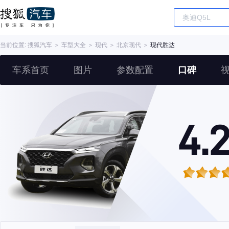
当前位置:
搜狐汽车
＞
车型大全
＞
现代
＞
北京现代
＞
现代胜达
车系首页
图片
参数配置
口碑
4.