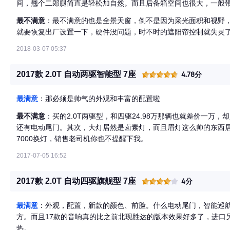
间，翘个二郎腿简直是轻松加自然。而且后备箱空间也很大，一般
面铺上毯子，就成了孩子的专座了，路途上孩子直接跑后备箱睡觉
最不满意
：最不满意的也是全景天窗，倒不是因为采光面积和视野
有危险的，还是坐在安全座椅上更好一些。）
就要恢复出厂设置一下，硬件没问题，时不时的遮阳帘控制就失灵
2018-03-07 05:37
2017款 2.0T 自动两驱智能型 7座
4.78分
最满意
：那必须是帅气的外观和丰富的配置啦
最不满意
：买的2.0T两驱型，和四驱24.98万那辆也就差价一万
还有电动尾门。其次，大灯居然是卤素灯，而且眉灯这么帅的东西
7000换灯，销售老司机你也不提醒下我。
2017-07-05 16:52
2017款 2.0T 自动四驱旗舰型 7座
4分
最满意
：外观，配置，新款的颜色、前脸。什么电动尾门，智能巡航
方。而且17款的音响真的比之前北现胜达的版本效果好多了，进口
热。