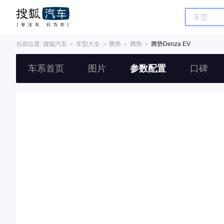
当前位置:
搜狐汽车
＞
车型大全
＞
腾势
＞
腾势
＞
腾势Denza EV
车系首页
图片
参数配置
口碑