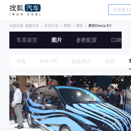
当前位置:
搜狐汽车
＞
车型大全
＞
腾势
＞
腾势
＞
腾势Denza EV
车系首页
图片
参数配置
口碑
外观
内饰·VR
底盘/动力
空间