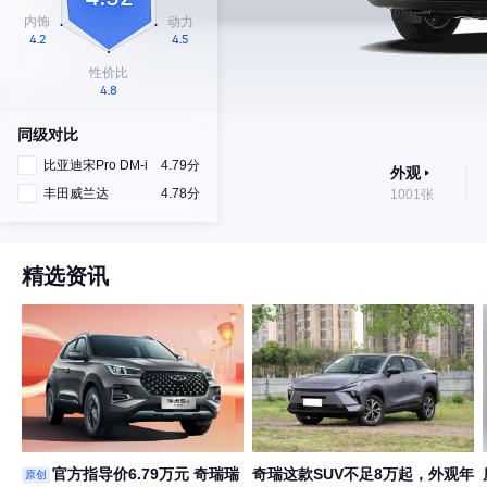
同级对比
比亚迪宋Pro DM-i
4.79分
外观
丰田威兰达
4.78分
1001张
精选资讯
官方指导价6.79万元 奇瑞瑞
奇瑞这款SUV不足8万起，外观年
原创