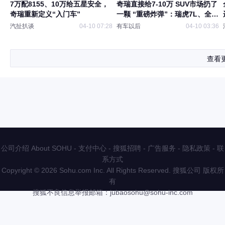
7万配8155、10万给五星安全，
奇瑞直接给7-10万 SUV市场扔了
奇瑞重新定义“入门车”
一颗 “重磅炸弹”：瑞虎7L、全新
瑞虎7、瑞虎5运动版三车同步全
汽扯扒谈
04-10 07:28
有车以后
04-10 03:36
球上市
查看
公司介绍 About SOHU
-
支付中心
-
搜狐招聘
-
广告服务
-
隐私政策
-
联
系方式
Copyright
©
2026 Sohu.com Inc. All Rights Reserved. 搜狐公司
版权所
有
搜狐不良信息举报邮箱：
jubaosohu@sohu-inc.com