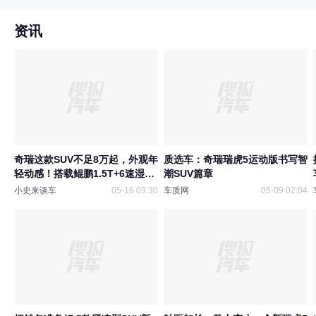
资讯
奇瑞这款SUV不足8万起，外观年
质选车：奇瑞瑞虎5运动版书写智
轻动感！搭载鲲鹏1.5T+6速湿式
潮SUV篇章
双离
小史来谈车
05-16 09:30
车质网
05-09 02:04