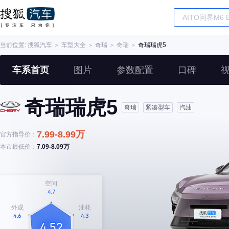
当前位置:
搜狐汽车
＞
车型大全
＞
奇瑞
＞
奇瑞
＞
奇瑞瑞虎5
车系首页
图片
参数配置
口碑
奇瑞瑞虎5
奇瑞
紧凑型车
汽油
7.99-8.99万
官方指导价：
本市最低价：
7.09-8.09万