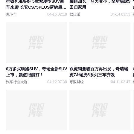
把钱包准备好 5款紧凑型SUV新
轴距加长、马力变小，全新瑞虎5
车来袭 长安CS75PLUS蓝鲸超擎
回归家用
版领衔
鬼斗车
04-16 02:18
驾仕派
04-14 03:53
6万多买轿跑SUV，奇瑞全新SUV
双虎销量破百万再出发，奇瑞瑞
上市，颜值很能打！
虎7&瑞虎5系列三车齐发
汽车行业大咖
04-12 07:38
穹眼财经
04-11 03:47