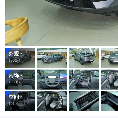
外观
1001张
内饰
1350张
空间
101张