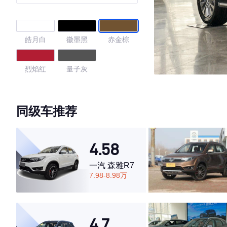
皓月白
徽墨黑
赤金棕
烈焰红
量子灰
4.52
同级车推荐
·外观表现一般，低于87%同级车
4.58
·内饰表现一般，低于84%同级车
·空间表现一般，低于54%同级车
一汽 森雅R7
7.98-8.98万
4.7