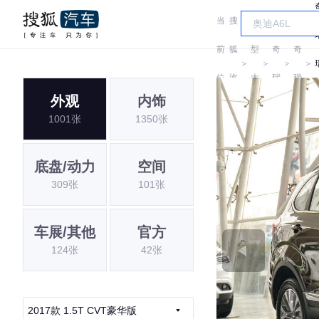
当
搜
车
前
狐
型
奇
奇
＞
＞
＞
＞
位
汽
大
瑞
瑞
外观
内饰
置:
车
全
1001张
1350张
底盘/动力
空间
309张
101张
车展/其他
官方
124张
42张
2017款 1.5T CVT豪华版