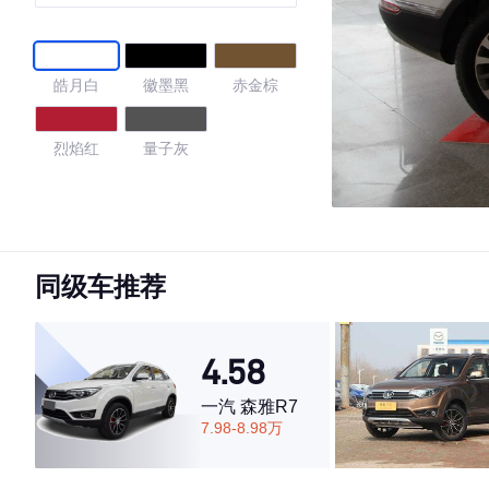
皓月白
徽墨黑
赤金棕
烈焰红
量子灰
4.52
同级车推荐
·外观表现一般，低于87%同级车
·内饰表现一般，低于84%同级车
·空间表现一般，低于54%同级车
4.58
一汽 森雅R7
7.98-8.98万