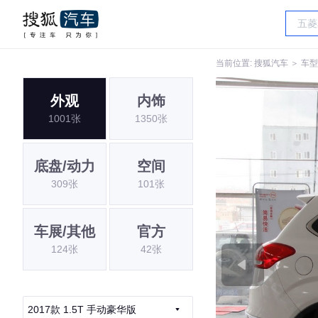
当前位置:
搜狐汽车
＞
车型
外观
内饰
1001张
1350张
底盘/动力
空间
309张
101张
车展/其他
官方
124张
42张
2017款 1.5T 手动豪华版