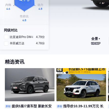
同级对比
比亚迪宋Pro DM-i
4.79分
全景
丰田威兰达
4.78分
精选资讯
提供5座/7座车型 新款长安
指导价10.39-11.99万元 长
原创
原创