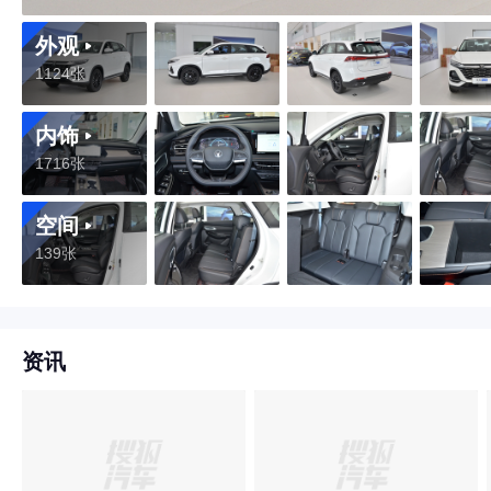
外观
1124张
内饰
1716张
空间
139张
资讯