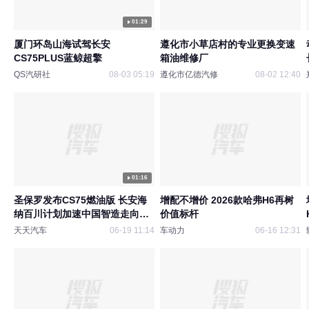
01:29
厦门环岛山海试驾长安
遵化市小草店村的专业更换变速
CS75PLUS蓝鲸超擎
箱油维修厂
QS汽研社
08-03 05:19
遵化市亿德汽修
08-02 12:40
01:16
圣保罗发布CS75燃油版 长安海
增配不增价 2026款哈弗H6再树
纳百川计划加速中国智造走向世
价值标杆
界
天天汽车
06-19 11:14
车动力
06-16 12:31