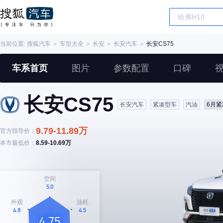
当前位置:
搜狐汽车
＞
车型大全
＞
长安
＞
长安汽车
＞
长安CS75
车系首页
图片
参数配置
口碑
长安CS75
长安汽车
紧凑型车
汽油
6月紧
9.79-11.89万
官方指导价：
本市最低价：
8.59-10.69万