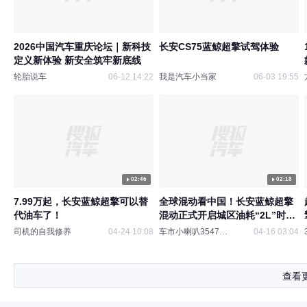
2026中国汽车重庆论坛｜新科技
长安CS75蓝鲸超擎试驾体验
定义新体验 新安全筑牢新底线
轮胎说车
06-12 14:22
我是汽车小当家
06-03 19:55
02:46
02:18
7.99万起，长安蓝鲸超擎可以替
全球混动看中国！长安蓝鲸超擎
代油车了！
混动正式开启城区油耗“2L”时
代！
司机的自我修养
04-24 10:08
车市小喇叭354793028
04-16 03:04
查看