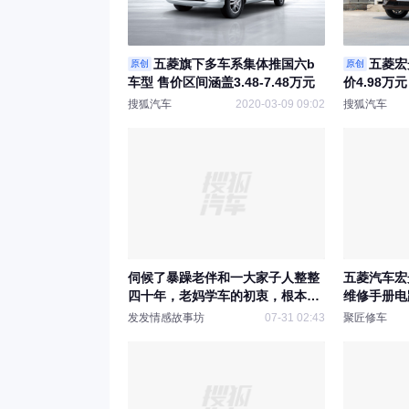
五菱旗下多车系集体推国六b
五菱宏
原创
原创
车型 售价区间涵盖3.48-7.48万元
价4.98万元
搜狐汽车
2020-03-09 09:02
搜狐汽车
伺候了暴躁老伴和一大家子人整整
五菱汽车宏光V
四十年，老妈学车的初衷，根本不
维修手册电
是为了方便买菜。她是为了在一个
发发情感故事坊
07-31 02:43
聚匠修车
清晨悄悄离开这个家，去自驾游，
去过一天不用看任何人脸色的人生