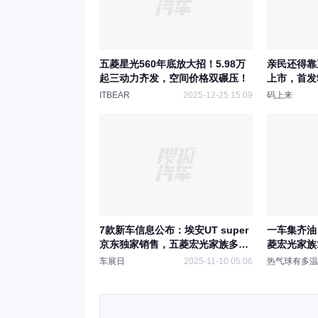
五菱星光560年底放大招！5.98万
亲民还得靠
起三动力齐发，空间价格双碾压！
上市，首发5
ITBEAR
2025-12-25 15:09
码上来
7款新车信息公布：埃安UT super
一车集齐油
京东独家销售，五菱宏光家族多动
菱宏光家族
力版本焕新
球首款6万
车展日
2025-11-10 05:06
热气球有多温