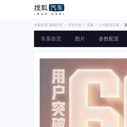
当前位置:
搜狐汽车
＞
车型大全
＞
五菱
＞
上汽通用五菱
＞
车系首页
图片
参数配置