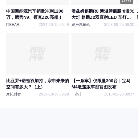
00:52
中国新能源汽车销量冲刺1200
澳兹姆麒麟R8 澳滋姆麒麟r8激光
万，腾势N9、领克Z20亮相！
大灯 麒麟Z2双直射LED 车灯升
级
ITBEAR
2024-10-15 09:49
娱乐汽车站
2023-09-25 06:30
比亚乔+诺顿双加持，宗申未来的
【一条车】仅限量300台｜宝马
空间有多大？（上）
M4敞篷版车型官图发布
摩托财智
2019-10-30 09:29
一条车
2018-02-23 09:37