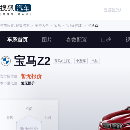
当前位置:
搜狐汽车
＞
车型大全
＞
宝马
＞
宝马(进口)
＞
宝马Z2
车系首页
图片
参数配置
口碑
宝马Z2
宝马(进口)
小型车
汽油
暂无报价
官方指导价：
本市最低价：
暂无报价