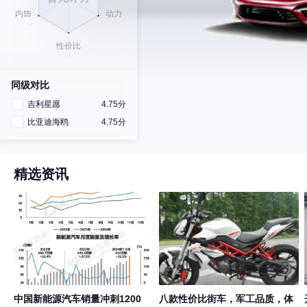
同级对比
吉利星愿
4.75分
比亚迪海鸥
4.75分
精选资讯
中国新能源汽车销量冲刺1200
八款性价比街车，军工品质，体