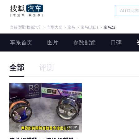
当前位置:
搜狐汽车
＞
车型大全
＞
宝马
＞
宝马(进口)
＞
宝马Z2
车系首页
图片
参数配置
口碑
全部
评测
00:52