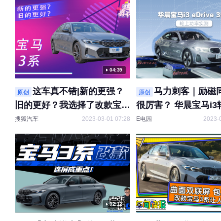
04:39
这车真不错|新的更强？
马力刺客｜励磁
原创
原创
旧的更好？我选择了改款宝马
很厉害？ 华晨宝马i3
325
率实测
搜狐汽车
2023-03-01 07:28
E电园
2023-
02:12