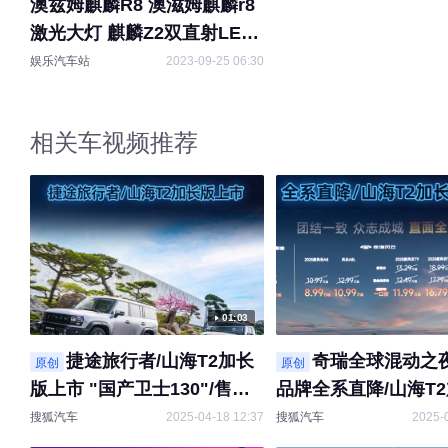
澳兹姆麒麟R8 澳滋姆麒麟r8
激光大灯 麒麟Z2双直射LED
车灯升级
娱乐汽车站
2023-09-25 06:30
相关车视频推荐
01:03
捷途旅行者/山海T2加长
奇瑞全球混动之
原创
原创
版上市 "国产卫士130"/售价
品牌全系直降/山海T
17.99万起
开启预售
搜狐汽车
2025-04-18 12:37
搜狐汽车
2025-