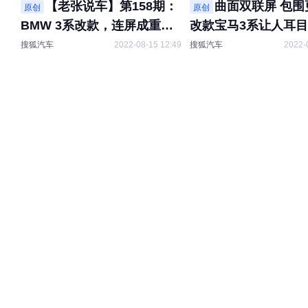
【老张说车】第158期：
曲面双联屏 包围
原创
原创
BMW 3系改款，连屏成重
改款宝马3系让人耳
点！
搜狐汽车
2022-08-15 12:49
搜狐汽车
2022-