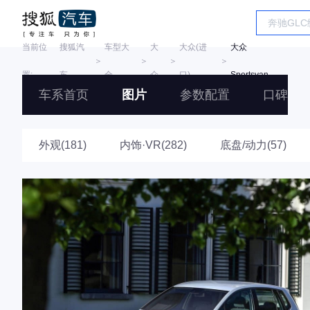
当前位
搜狐汽
车型大
大
大众(进
大众
＞
＞
＞
＞
置:
车
全
众
口)
Sportsvan
车系首页
图片
参数配置
口碑
外观(181)
内饰·VR(282)
底盘/动力(57)