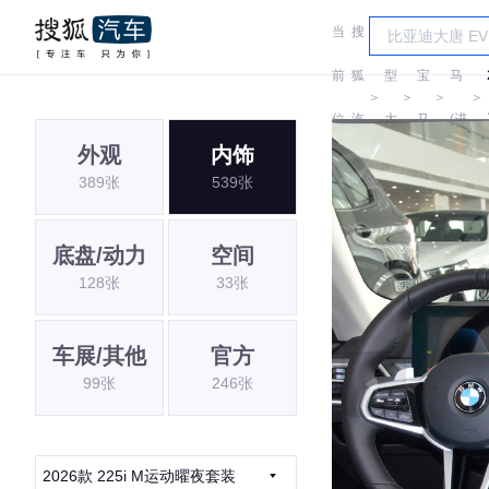
当
搜
车
宝
前
狐
型
宝
马
＞
＞
＞
＞
位
汽
大
马
(进
外观
内饰
置:
车
全
口)
389张
539张
底盘/动力
空间
128张
33张
车展/其他
官方
99张
246张
2026款 225i M运动曜夜套装