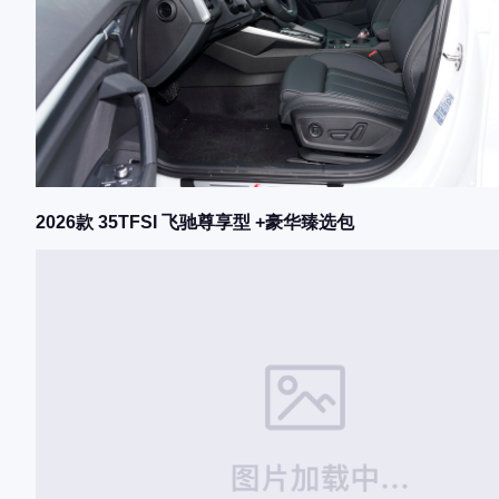
2026款 35TFSI 飞驰尊享型 +豪华臻选包