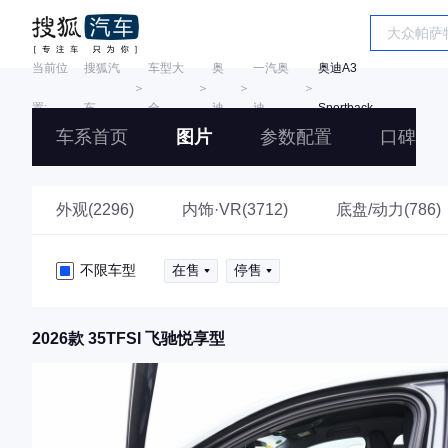
当前位
搜狐汽
车型大
奥
一汽奥
奥迪A3
＞
＞
＞
＞
置:
车
全
迪
迪
Sportback
车系首页
图片
参数配置
口碑
外观(2296)
内饰·VR(3712)
底盘/动力(786)
不限车型
在售
停售
2026款 35TFSI 飞驰悦享型