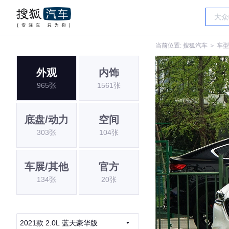
当前位置:
搜狐汽车
＞
车型
外观
内饰
965张
1561张
底盘/动力
空间
303张
104张
车展/其他
官方
134张
20张
2021款 2.0L 蓝天豪华版