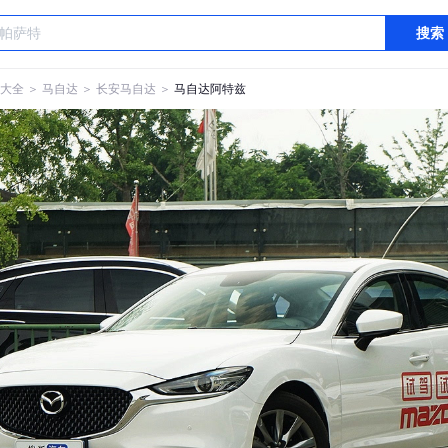
搜索
大全
＞
马自达
＞
长安马自达
＞
马自达阿特兹