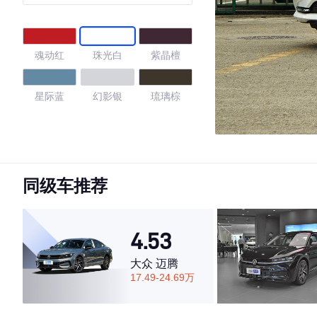
魂动红
珠光白
紫晶檀
星际蓝
幻影银
琉璃棕
4.78
同级车推荐
·外观表现较为优秀，优于86%同级车
·内饰表现较为优秀，优于71%同级车
·空间表现一般，低于61%同级车
4.53
大众 迈腾
17.49-24.69万