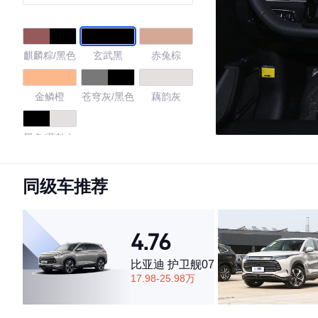
型 6座 国VI
麒麟粽/黑色
玄武黑
赤兔棕
金鳞橙
苍穹灰/黑色
藕韵灰
黑色/藕韵灰
4.79
同级车推荐
4.76
·外观表现较为优秀，优于69%同级车
·内饰表现较为优秀，优于67%同级车
比亚迪 护卫舰07
·空间表现一般，低于52%同级车
17.98-25.98万