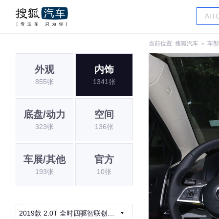
当前位置:
搜狐汽车
＞
车型
外观
内饰
855张
1341张
底盘/动力
空间
323张
136张
车展/其他
官方
193张
10张
2019款 2.0T 全时四驱智联创享