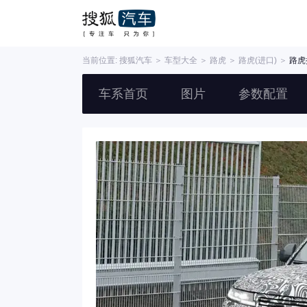
当前位置:
搜狐汽车
＞
车型大全
＞
路虎
＞
路虎(进口)
＞
路虎
车系首页
图片
参数配置