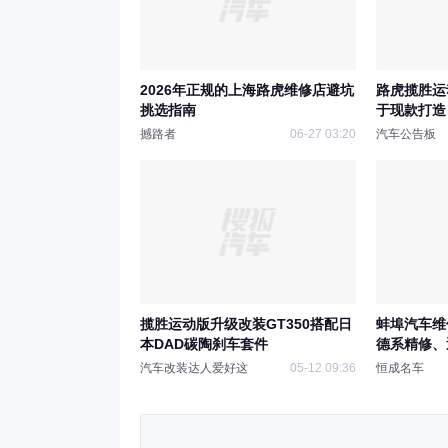
2026年正规的上海路虎维修店避坑
路虎揽胜运
挑选指南
于现款打造
撼路者
06-27 03:20
汽车公告板
揽胜运动版升级改装GT350搭配日
蚌埠汽车维
本DAD碳陶刹车套件
德系精修、
汽车改装达人爱好这
05-12 09:36
恒成名车