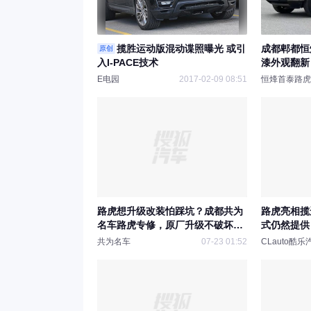
揽胜运动版混动谍照曝光 或引
成都郫都恒
原创
入I-PACE技术
漆外观翻新
漆质感
E电园
2017-02-09 08:51
恒烽首泰路虎
路虎想升级改装怕踩坑？成都共为
路虎亮相揽
名车路虎专修，原厂升级不破坏线
式仍然提供 
路
共为名车
07-23 01:52
CLauto酷乐