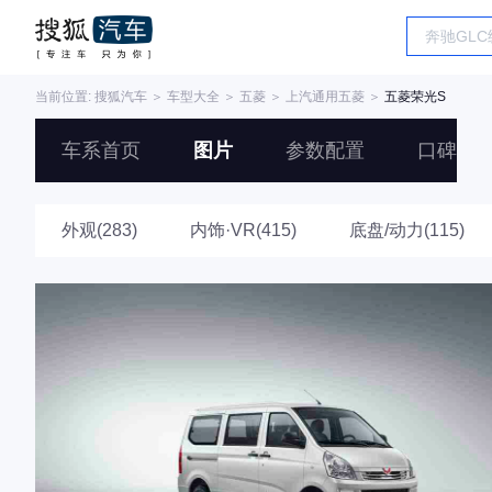
当前位置:
搜狐汽车
＞
车型大全
＞
五菱
＞
上汽通用五菱
＞
五菱荣光S
车系首页
图片
参数配置
口碑
外观(283)
内饰·VR(415)
底盘/动力(115)