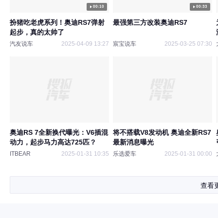
00:10
00:33
扮猪吃老虎系列！奥迪RS7弹射
最强第三方改装奥迪RS7
起步，真的太帅了
汽友说车
2025-04-09 13:27
宸宝说车
2025-03-25 07:30
奥迪RS 7全新换代曝光：V6插混
将不搭载V8发动机 奥迪全新RS7
动力，起步马力高达725匹？
最新消息曝光
ITBEAR
2025-01-31 10:35
乐选爱车
2025-01-31 00:00
查看