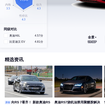
同级对比
奥迪A6L
4.57分
全景
比亚迪汉 EV
4.81分
精选资讯
向RS 7看齐！ 新款奥迪RS
奥迪RS7烧机油禁用聚醚胺解决
原创