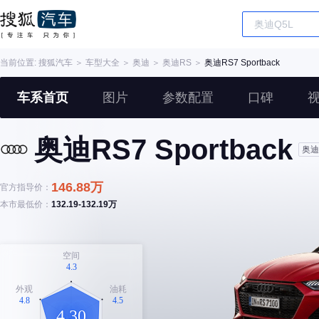
当前位置:
搜狐汽车
＞
车型大全
＞
奥迪
＞
奥迪RS
＞
奥迪RS7 Sportback
车系首页
图片
参数配置
口碑
奥迪RS7 Sportback
奥迪
146.88万
官方指导价：
本市最低价：
132.19-132.19万