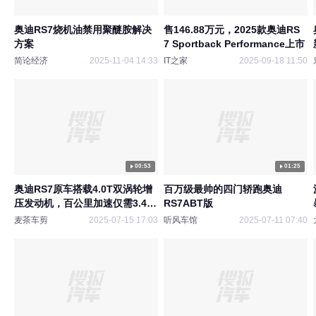
奥迪RS7烧机油禁用聚醚胺解决
售146.88万元，2025款奥迪RS
方案
7 Sportback Performance上市
简论经济
2025-11-04 14:33
IT之家
2025-09-18 11:50
00:53
01:25
奥迪RS7原车搭载4.0T双涡轮增
百万级最帅的四门轿跑奥迪
压发动机，百公里加速仅需3.4
RS7ABT版
秒，西装暴徒这个名字真的一点
麦茶车剪
2025-07-15 17:03
听风车馆
2025-07-11 07:40
都名不虚传