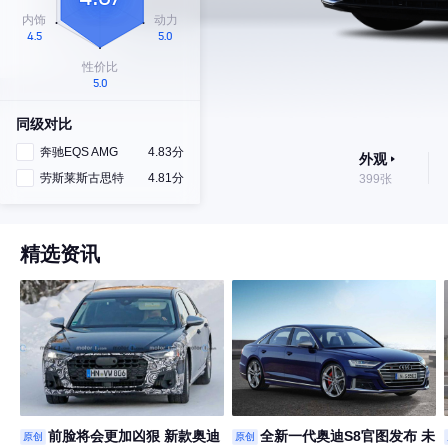
同级对比
奔驰EQS AMG
4.83分
外观
劳斯莱斯古思特
4.81分
399张
精选资讯
前脸将会更加凶狠 新款奥迪
全新一代奥迪S8官图发布 未
原创
原创