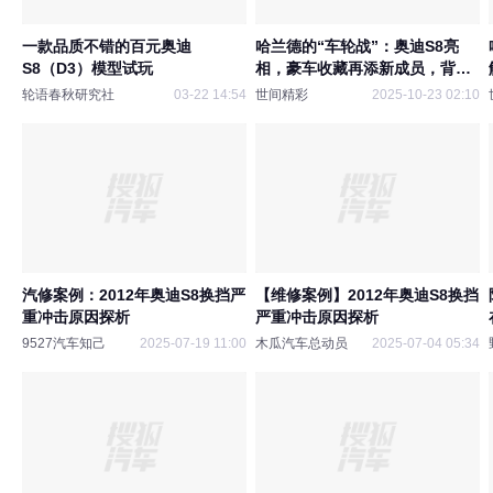
一款品质不错的百元奥迪
哈兰德的“车轮战”：奥迪S8亮
S8（D3）模型试玩
相，豪车收藏再添新成员，背后
有何深意？
轮语春秋研究社
03-22 14:54
世间精彩
2025-10-23 02:10
汽修案例：2012年奥迪S8换挡严
【维修案例】2012年奥迪S8换挡
重冲击原因探析
严重冲击原因探析
9527汽车知己
2025-07-19 11:00
木瓜汽车总动员
2025-07-04 05:34