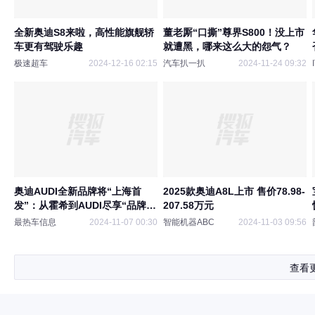
全新奥迪S8来啦，高性能旗舰轿
董老厮“口撕”尊界S800！没上市
车更有驾驶乐趣
就遭黑，哪来这么大的怨气？
极速超车
2024-12-16 02:15
汽车扒一扒
2024-11-24 09:32
奥迪AUDI全新品牌将“上海首
2025款奥迪A8L上市 售价78.98-
发”：从霍希到AUDI尽享“品牌红
207.58万元
利”
最热车信息
2024-11-07 00:30
智能机器ABC
2024-11-03 09:56
查看