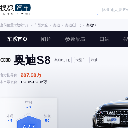
当前位置:
搜狐汽车
＞
车型大全
＞
奥迪
＞
奥迪(进口)
＞
奥迪S8
车系首页
图片
参数配置
口碑
奥迪S8
奥迪(进口)
大型车
汽油
207.68万
官方指导价：
本市最低价：
182.76-182.76万