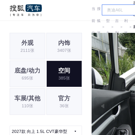
当
搜
车
吉
前
狐
型
吉
利
＞
＞
＞
＞
位
汽
大
利
汽
外观
内饰
置:
车
全
车
2111张
3407张
底盘/动力
空间
695张
385张
车展/其他
官方
110张
36张
2027款 向上 1.5L CVT豪华型