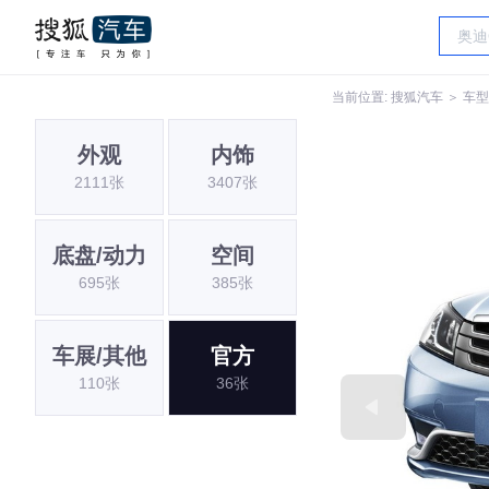
当前位置:
搜狐汽车
＞
车型
外观
内饰
2111张
3407张
底盘/动力
空间
695张
385张
车展/其他
官方
110张
36张