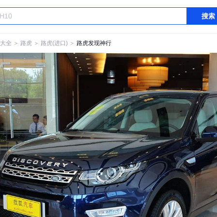
搜索
大全
＞
路虎
＞
路虎(进口)
＞
路虎发现神行