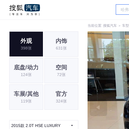
当前位置:
搜狐汽车
＞
车型
外观
内饰
398张
631张
底盘/动力
空间
124张
72张
车展/其他
官方
119张
324张
2015款 2.0T HSE LUXURY