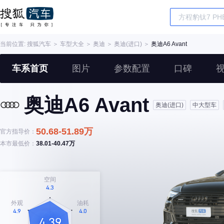
当前位置:
搜狐汽车
＞
车型大全
＞
奥迪
＞
奥迪(进口)
＞
奥迪A6 Avant
车系首页
图片
参数配置
口碑
奥迪A6 Avant
奥迪(进口)
中大型车
50.68-51.89万
官方指导价：
本市最低价：
38.01-40.47万