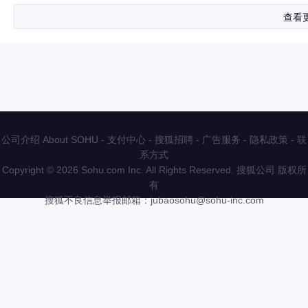
查看
公司介绍 About SOHU
-
支付中心
-
搜狐招聘
-
广告服务
-
隐私政策
-
联
系方式
Copyright
©
2026 Sohu.com Inc. All Rights Reserved. 搜狐公司
版权所
有
搜狐不良信息举报邮箱：
jubaosohu@sohu-inc.com