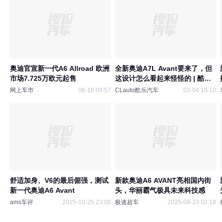
奥迪官宣新一代A6 Allroad 欧洲
全新奥迪A7L Avant要来了，但
市场7.725万欧元起售
这设计怎么看起来怪怪的 | 酷乐
汽车
网上车市
06-16 09:57
CLauto酷乐汽车
03-04 15:10
舒适加身、V6的最后倔强，测试
新款奥迪A6 AVANT亮相国内街
新一代奥迪A6 Avant
头，华丽霸气极具未来科技感
ams车评
2025-10-25 23:00
极速超车
2025-08-23 02:18