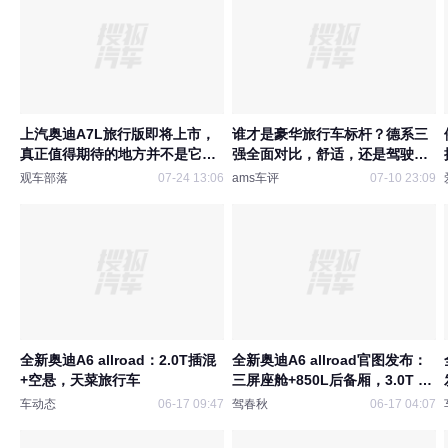
上汽奥迪A7L旅行版即将上市，
谁才是豪华旅行车标杆？德系三
真正值得期待的地方并不是它的
强全面对比，舒适，还是驾驶乐
外观
趣？
观车部落
07-24 13:06
ams车评
07-10 23:09
全新奥迪A6 allroad：2.0T插混
全新奥迪A6 allroad官图发布：
+空悬，天菜旅行车
三屏座舱+850L后备厢，3.0T V6
轻混
车动态
06-17 09:47
驾春秋
06-17 04:07