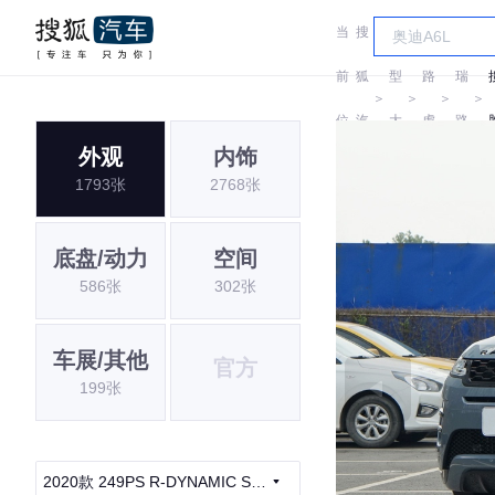
当
搜
车
奇
前
狐
型
路
瑞
＞
＞
＞
＞
位
汽
大
虎
路
外观
内饰
置:
车
全
虎
1793张
2768张
底盘/动力
空间
586张
302张
车展/其他
官方
199张
2020款 249PS R-DYNAMIC S