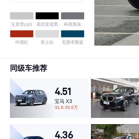
曜黑运动版
玉龙雪山白
圣托里尼黑
科里斯灰
中国红
富士白
毛里求斯蓝
桑给巴尔棕
凤凰橙
波托菲诺蓝
金
同级车推荐
纽约灰
首尔珍珠银
纳尔维克黑/
贝尔维亚绿
4.51
贝尔维亚绿
大屿山铜
宝马 X3
31.8-39.8万
4.41
4.36