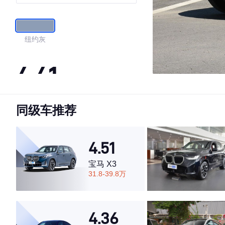
运动科技定制版
纽约灰
4.41
同级车推荐
·外观表现较为优秀，优于77%同级车
·内饰表现较为优秀，优于82%同级车
·空间表现一般，低于96%同级车
4.51
宝马 X3
31.8-39.8万
4.36