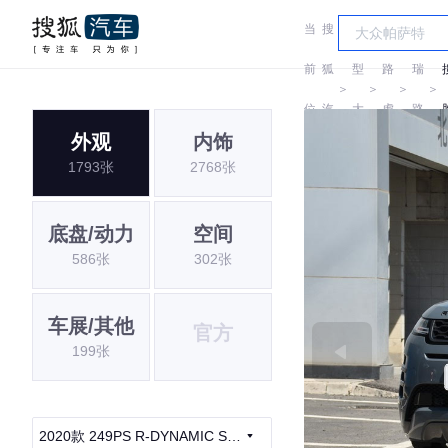
当
搜
车
奇
前
狐
型
路
瑞
＞
＞
＞
＞
位
汽
大
虎
路
外观
内饰
置:
车
全
虎
1793张
2768张
底盘/动力
空间
586张
302张
车展/其他
官方
199张
2020款 249PS R-DYNAMIC SE