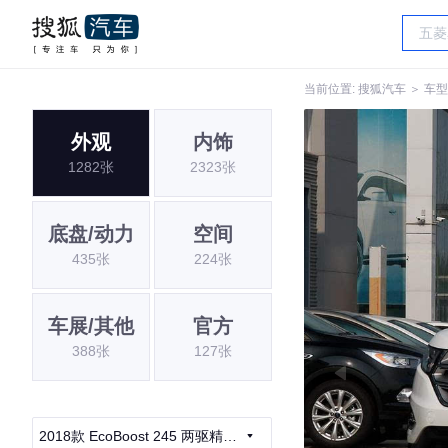
当前位置:
搜狐汽车
＞
车型
外观
内饰
1282张
2323张
底盘/动力
空间
435张
224张
车展/其他
官方
388张
127张
2018款 EcoBoost 245 两驱精锐