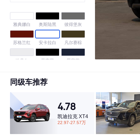
型 5座
雅典娜白
奥斯陆黑
彼得堡灰
苏格兰红
安卡拉白
凡尔赛棕
皓月白
暮夜黑
墨宇蓝
星曜黑
同级车推荐
4.63
4.78
凯迪拉克 XT4
22.97-27.57万
·外观表现较为优秀，优于63%同级车
·内饰表现一般，低于70%同级车
·空间表现较为优秀，优于59%同级车