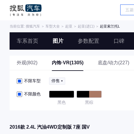
当前位置:
搜狐汽车
＞
车型大全
＞
起亚
＞
起亚(进口)
＞
起亚索兰托L
车系首页
图片
参数配置
口碑
外观(802)
内饰·VR(1305)
底盘/动力(227)
不限车型
停售
不限颜色
黑色
黑棕
2016款 2.4L 汽油4WD定制版 7座 国V