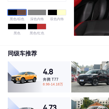
黑色/棕色
深色内饰
双色内饰
黑色
黑色/红色
4.57
同级车推荐
·外观表现一般，低于59%同级车
4.8
·内饰表现一般，低于82%同级车
·空间表现较为优秀，优于57%同级车
奔腾 T77
8.98-14.18万
4.73