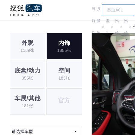
当
搜
车
广
广
前
狐
型
汽
汽
＞
＞
＞
＞
位
汽
大
传
传
外观
内饰
置:
车
全
祺
祺
1189张
1855张
底盘/动力
空间
355张
183张
车展/其他
官方
181张
请选择车型