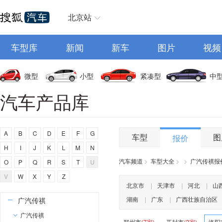
E
北京站
东风奕派
二一二越野车
车型库
新闻
新车
图片
视频
F
丰田
微型
小型
紧凑型
中
福特
汽车产品库
方程豹
法拉利
A
B
C
D
E
F
G
福田
车型
图
报价
H
I
J
K
L
M
N
飞凡汽车
汽车频道
>
车型大全
>
>
广汽传祺报
O
P
Q
R
S
T
U
飞碟汽车
V
W
X
Y
Z
G
北京市
|
天津市
|
河北
|
山
湖南
|
广东
|
广西壮族自治区
广汽传祺
广汽传祺
郑州市
(7家)
开封市
(2家)
洛阳