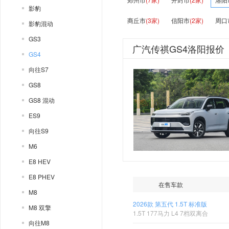
影豹
商丘市
(3家)
信阳市
(2家)
周口
影豹混动
GS3
广汽传祺GS4洛阳报价
GS4
向往S7
GS8
GS8 混动
ES9
向往S9
M6
E8 HEV
E8 PHEV
在售车款
M8
2026款 第五代 1.5T 标准版
M8 双擎
1.5T 177马力 L4 7档双离合
向往M8