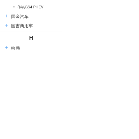
传祺GS4 PHEV
国金汽车
国吉商用车
H
哈弗
红旗
华境
昊铂
海马
黄海
华夏领舰
华梓汽车
恒天
海格