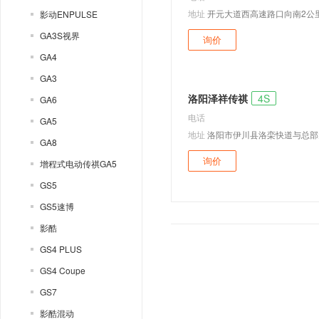
地址
开元大道西高速路口向南2公
影动ENPULSE
GA3S视界
询价
GA4
GA3
洛阳泽祥传祺
4S
GA6
电话
GA5
地址
洛阳市伊川县洛栾快道与总部
GA8
询价
增程式电动传祺GA5
GS5
GS5速博
影酷
GS4 PLUS
GS4 Coupe
GS7
影酷混动