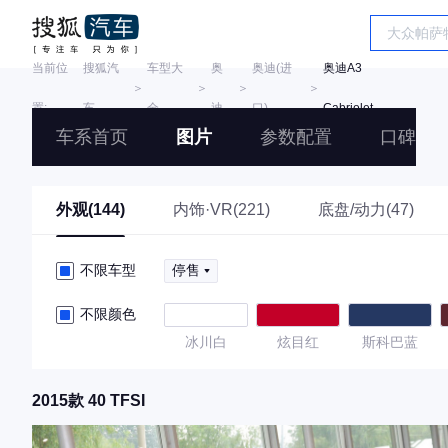
当前位
搜狐汽
车型大
奥
奥迪(进
奥迪A3
＞
＞
＞
＞
置:
车
全
迪
口)
Cabriolet
车系首页
图片
参数配置
口碑
外观(144)
内饰·VR(221)
底盘/动力(47)
不限车型
停售
不限颜色
冰川白
炫目红
斯科巴蓝
2015款 40 TFSI